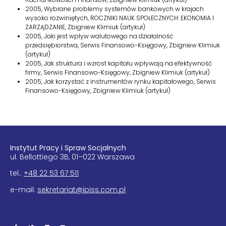
2005, Wybrane problemy systemów bankowych w krajach
wysoko rozwiniętych, ROCZNIKI NAUK SPOŁECZNYCH: EKONOMIA I
ZARZĄDZANIE, Zbigniew Klimiuk (artykuł)
2005, Jaki jest wpływ walutowego na działalność
przedsiębiorstwa, Serwis Finansowo-Księgowy, Zbigniew Klimiuk
(artykuł)
2005, Jak struktura i wzrost kapitału wpływają na efektywność
firmy, Serwis Finansowo-Księgowy, Zbigniew Klimiuk (artykuł)
2005, Jak korzystać z instrumentów rynku kapitałowego, Serwis
Finansowo-Księgowy, Zbigniew Klimiuk (artykuł)
Insty­tut Pracy i Spraw Soc­jal­nych
ul. Bel­lot­tiego 3B, 01–022 Warszawa
tel.:
+48 22 53 67 511
e-mail:
sekretariat@ipiss.com.pl