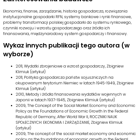
Ekonomia, finanse, zarządzanie, historia gospodarcza, rozwiązania
instytucjonalne gospodarki RFN, systemy bankowe i rynki finansowe,
problemy transformacji polskiej gospodarki do systemu rynkowego,
czynniki rozwoju i wzrostu gospodarczego oraz źródła ich
finansowania, międzynarodowy system gospodarczy i finansowy.
Wykaz innych publikacji tego autora (w
wyborze)
2011, Wydatki zbrojeniowe a wzrost gospodarczy, Zbigniew
Klimiuk (artykuł)
2011, Polityka gospodarcza państw sojuszniczych na
okupowanym terytorium Niemiec w latach 1945-1949, Zbigniew
Klimiuk (artykuł)
2010, Metody i źródła finansowania wydatków wojennych w
Japonii w latach 1937-1945, Zbigniew Klimiuk (artykuł)
2009, The Concept of the Social Market Economy and Economic
Policy as the Foundations of Economic Growth In the Federal
Republic of Germany, After World War II, ROCZNIKI NAUK
SPOŁECZNYCH: EKONOMIA I ZARZĄDZANIE, Zbigniew Klimiuk
(artykuł)
2009, The concept of the social market economy and economic
policy as the foundations of economic growth in the Federal