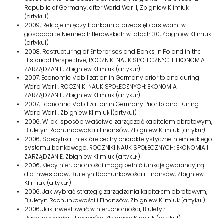
Republic of Germany, after World War II, Zbigniew Klimiuk
(artykuł)
2009, Relacje między bankami a przedsiębiorstwami w
gospodarce Niemiec hitlerowskich w latach 30, Zbigniew Klimiuk
(artykuł)
2008, Restructuring of Enterprises and Banks in Poland in the
Historical Perspective, ROCZNIKI NAUK SPOŁECZNYCH: EKONOMIA I
ZARZĄDZANIE, Zbigniew Klimiuk (artykuł)
2007, Economic Mobilization in Germany prior to and during
World War II, ROCZNIKI NAUK SPOŁECZNYCH: EKONOMIA I
ZARZĄDZANIE, Zbigniew Klimiuk (artykuł)
2007, Economic Mobilization in Germany Prior to and During
World War II, Zbigniew Klimiuk |(artykuł)
2006, W jaki sposób właściwie zarządzać kapitałem obrotowym,
Biuletyn Rachunkowości i Finansów, Zbigniew Klimiuk (artykuł)
2006, Specyfika i niektóre cechy charakterystyczne niemieckiego
systemu bankowego, ROCZNIKI NAUK SPOŁECZNYCH: EKONOMIA I
ZARZĄDZANIE, Zbigniew Klimiuk (artykuł)
2006, Kiedy nieruchomości mogą pełnić funkcję gwarancyjną
dla inwestorów, Biuletyn Rachunkowości i Finansów, Zbigniew
Klimiuk (artykuł)
2006, Jak wybrać strategię zarządzania kapitałem obrotowym,
Biuletyn Rachunkowości i Finansów, Zbigniew Klimiuk (artykuł)
2006, Jak inwestować w nieruchomości, Biuletyn
Rachunkowości i Finansów, Zbigniew Klimiuk (artykuł)