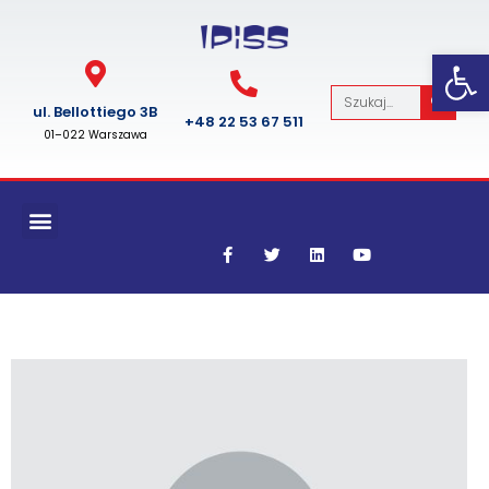
Op
ul. Bel­lot­tiego 3B
+48 22 53 67 511
01–022 Warszawa