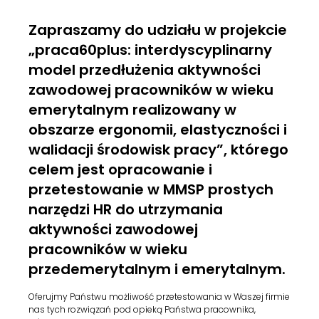
Zapraszamy do udziału w projekcie
„praca60plus: inter­dyscy­pli­narny
model przedłuże­nia akty­wności
zawodowej pra­cown­ików w wieku
emery­tal­nym real­i­zowany w
obszarze ergonomii, elasty­czności i
wal­i­dacji środowisk pracy”, którego
celem jest opracowanie i
przetestowanie w MMSP prostych
narzędzi HR do utrzymania
aktywności zawodowej
pracowników w wieku
przedemerytalnym i emerytalnym.
Oferujmy Państwu możliwość przetestowania w Waszej firmie
nas tych rozwiązań pod opieką Państwa pracownika,