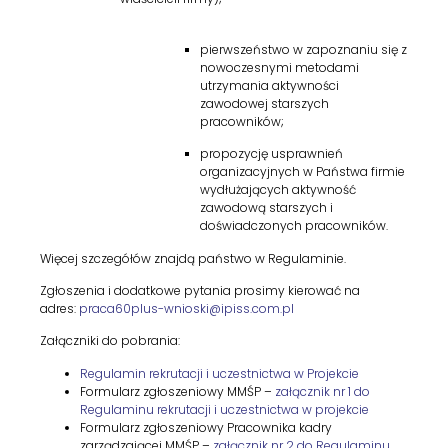
pierwszeństwo w zapoznaniu się z
nowoczesnymi metodami
utrzymania aktywności
zawodowej starszych
pracowników;
propozycję usprawnień
organizacyjnych w Państwa firmie
wydłużających aktywność
zawodową starszych i
doświadczonych pracowników.
Więcej szczegółów znajdą państwo w Regulaminie.
Zgłoszenia i dodatkowe pytania prosimy kierować na
adres:
praca60plus-wnioski@ipiss.com.pl
Załączniki do pobrania:
Regulamin rekrutacji i uczestnictwa w Projekcie
Formularz zgłoszeniowy MMŚP –
załącznik nr 1 do
Regulaminu rekrutacji i uczestnictwa w projekcie
Formularz zgłoszeniowy Pracownika kadry
zarządzającej MMŚP –
załącznik nr 2 do Regulaminu