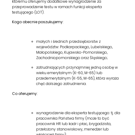
któremu oferujemy dodatkowe wynagrodzenie za
przeprowadzenie testu w ramach funkcji eksperta
testującego (LOT).
Kogo obecnie poszukujemy:
małych i średnich przedsiębiorstw z
województw: Podkarpackiego, Lubelskiego,
Małopolskiego, Kujawsko-Pomorskiego,
Zachodniopomorskiego oraz Śląskiego;
zatrudniających przynajmniej jedną osobę w
wieku emerytalnym (K-60, M-65) lub
przedemerytalnym (K-55, M-65), która wyraża
chęć dalszego zatrudnienia.
Co oferujemy:
wynagrodzenie dla eksperta testującego: tj. dla
pracownika Państwa firmy (może to być
pracownik HR lub kadr i płac, brygadzista,
przełożony stanowiskowy, menedżer lub
właścicieli firmy);