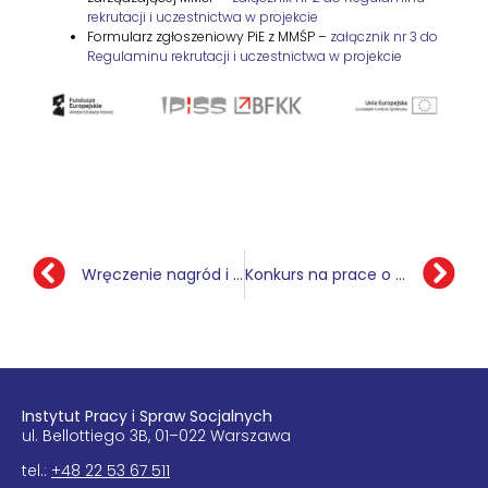
rekrutacji i uczestnictwa w projekcie
Formularz zgłoszeniowy PiE z MMŚP –
załącznik nr 3 do
Regulaminu rekrutacji i uczestnictwa w projekcie
Wręc­zenie nagród­ i wyróżnień XXIII edy­cji Konkursu na najlep­sze prace mag­is­ter­skie i dok­torskie
Konkurs na prace o charakterze naukowo-badawczym i dydaktycznym
Insty­tut Pracy i Spraw Soc­jal­nych
ul. Bel­lot­tiego 3B, 01–022 Warszawa
tel.:
+48 22 53 67 511