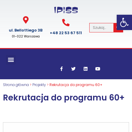
Op
ul. Bel­lot­tiego 3B
+48 22 53 67 511
01–022 Warszawa
Strona główna
>
Projekty
>
Rekrutacja do programu 60+
Rekrutacja do programu 60+