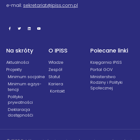
e-mail:
sekretariat@ipiss.com.pl
Na skróty
O IPiSS
Polecane linki
Aktualności
Władze
Księgarnia IPiSS
Projekty
Zespół
Portal GOV
Min­i­mum soc­jal­ne
Statut
Ministerstwo
Rodziny i Polityki
Min­i­mum egzys­
Kariera
Społecznej
tencji
Kontakt
Polityka
prywatności
Deklaracja
dostępnośći